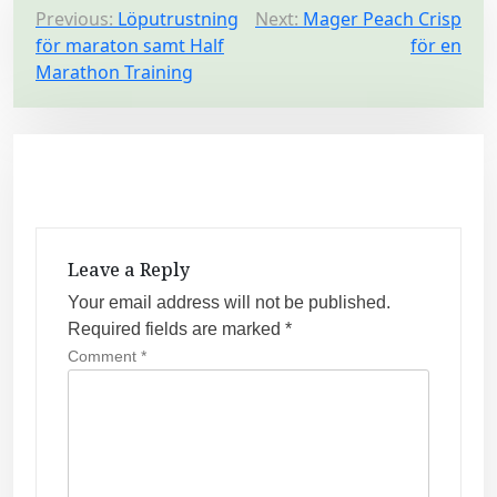
P
Previous:
Löputrustning
Next:
Mager Peach Crisp
för maraton samt Half
för en
o
Marathon Training
s
t
n
a
v
i
Leave a Reply
g
Your email address will not be published.
a
Required fields are marked
*
t
Comment
*
i
o
n