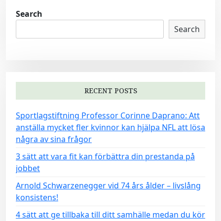
s
t
Search
s
Search
n
a
v
i
RECENT POSTS
g
Sportlagstiftning Professor Corinne Daprano: Att
a
anställa mycket fler kvinnor kan hjälpa NFL att lösa
t
några av sina frågor
i
3 sätt att vara fit kan förbättra din prestanda på
o
jobbet
n
Arnold Schwarzenegger vid 74 års ålder – livslång
konsistens!
4 sätt att ge tillbaka till ditt samhälle medan du kör