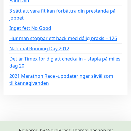
Band-Aid
3 sätt att vara fit kan förbättra din prestanda på
jobbet
Inget fett No Good
Hur man stoppar ett hack med dålig praxis – 126
National Running Day 2012
Det är Timex för dig att checka in – stapla på miles
dag 20
2021 Marathon Race -uppdateringar såväl som
tillkännagivanden
Powered by WordPress
Theme: beshop by