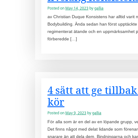
Posted on
May 14, 2023
by
gallia
av Christian Duque Konsistens har alltid varit
Bodybuilding. Ända sedan han först upptäckte spo
regimenterat ätande och en uppmärksamhet på ti
förberedde […]
4 sätt att ge tillb
kör
Posted on
May 9, 2023
by
gallia
För alla som är en del av en löpande grupp, vet d
Det finns något med delat lidande som förenar
snarare än att dela dem. Bindningarna och k