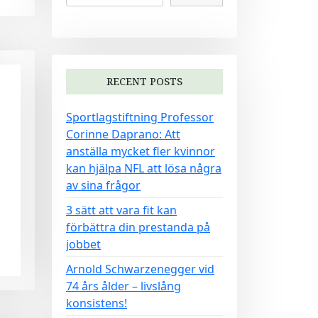
RECENT POSTS
Sportlagstiftning Professor
Corinne Daprano: Att
anställa mycket fler kvinnor
kan hjälpa NFL att lösa några
av sina frågor
3 sätt att vara fit kan
förbättra din prestanda på
jobbet
Arnold Schwarzenegger vid
74 års ålder – livslång
konsistens!