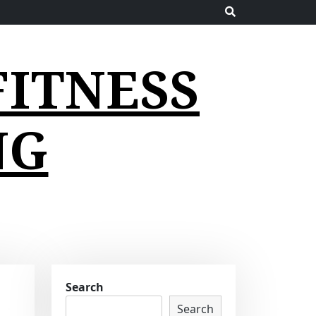
FITNESS
NG
Search
Search