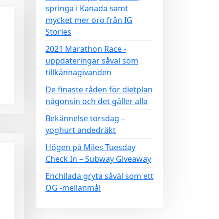
springa i Kanada samt
mycket mer oro från IG
Stories
2021 Marathon Race -
uppdateringar såväl som
tillkännagivanden
De finaste råden för dietplan
någonsin och det gäller alla
Bekännelse torsdag –
yoghurt andedräkt
Högen på Miles Tuesday
Check In – Subway Giveaway
Enchilada gryta såväl som ett
OG -mellanmål