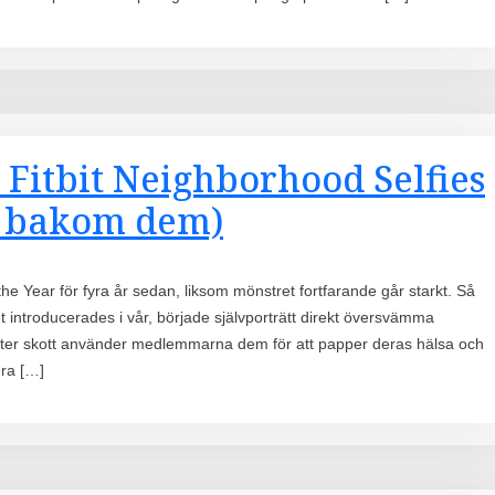
 Fitbit Neighborhood Selfies
a bakom dem)
 the Year för fyra år sedan, liksom mönstret fortfarande går starkt. Så
ret introducerades i vår, började självporträtt direkt översvämma
h efter skott använder medlemmarna dem för att papper deras hälsa och
era […]