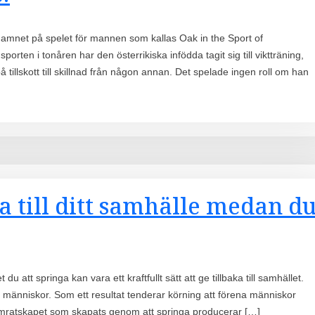
 namnet på spelet för mannen som kallas Oak in the Sport of
rten i tonåren har den österrikiska infödda tagit sig till viktträning,
llskott till skillnad från någon annan. Det spelade ingen roll om han
aka till ditt samhälle medan d
u att springa kan vara ett kraftfullt sätt att ge tillbaka till samhället.
 människor. Som ett resultat tenderar körning att förena människor
amratskapet som skapats genom att springa producerar […]