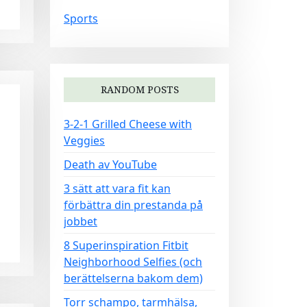
Sports
RANDOM POSTS
3-2-1 Grilled Cheese with
Veggies
Death av YouTube
3 sätt att vara fit kan
förbättra din prestanda på
jobbet
8 Superinspiration Fitbit
Neighborhood Selfies (och
berättelserna bakom dem)
Torr schampo, tarmhälsa,