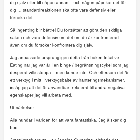
dig själv eller till någon annan – och någon påpekar det för
dig … standardreaktionen ska ofta vara defensiv eller
förneka det.
Så ingenting blir bättre! Du fortsätter att göra den skitliga
saken och vara defensiv om det om du är konfronterad –
även om du försöker konfrontera dig själv.
Jag anpassade ursprungligen detta från boken Intuitive
Eating när jag var år i en binge / begränsningscykel som jag
desperat ville stoppa – men kunde inte. Och eftersom det är
ett verktyg i mitt lilverktygsbälte av hanteringsmekanismer,
insåg jag att det är användbart relaterat till andra negativa
egenskaper jag vill arbeta med.
Utmärkelser:
Alla hundar i världen för att vara fantastiska. Jag älskar dig
boo.
Amerikansk smuts – av Jeanine Cummins. älskade det.