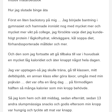
Hur jag slutade binge äta
Först en liten backstory på mig … Jag började bantning i
gymnasiet och hamnade ironiskt nog med mycket mer och
mycket mer vikt på college, jag försökte varje diet jag kunde-
högt protein / lågkolhydrat, viktväggare, kål soppa diet,
förhandssporterade måltider och mer.
Och den som jag fortsatte att gå tillbaka till var i huvudsak
en mycket låg kaloridiet och äter knappt något hela dagen.
Jag var upptagen-så jag skulle träna, gå till klassen, mitt
deltidsjobb, en annan klass eller göra läxor, umgås med min
pojkvän … det var ofta en lång dag … på förmodligen
hälften så många kalorier som min kropp behövde.
Så jag kom hem och ätit middag, sedan efterrätt, sedan 13
andra slumpmässiga snacks och godis eftersom min kropp
var hungrig och tyckte att mat var knapp.