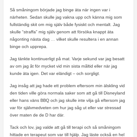
Så småningom började jag binge äta när ingen var i
närheten. Sedan skulle jag vakna upp och känna mig som
fullständig skit om mig själv både fysiskt och mentalt. Jag
skulle “straffa” mig själv genom att försöka knappt äta
någonting nästa dag … vilket skulle resultera i en annan
binge och upprepa.
Jag tänkte kontinuerligt på mat. Varje sekund var jag besatt
av om jag åt för mycket vid min sista måltid eller när jag
kunde äta igen. Det var eländigt – och sorgligt.
Jag insåg att jag hade ett problem eftersom min älskling vid
den tiden ville göra normala saker som att gå till Disneyland
eller hans väns BBQ och jag skulle inte vilja gå eftersom jag
var för självmedveten om hur jag såg ut eller var stressad
över maten de de D har där.
Tack och lov, jag valde att gå till terapi och så småningom
hittade en terapeut som var till hjälp. Jag läste också en hel