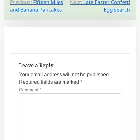
P
Previous:
Fifteen Miles
Next:
Late Easter Confetti
and Banana Pancakes
Egg search
o
s
t
n
a
v
Leave a Reply
i
Your email address will not be published.
g
Required fields are marked
*
a
Comment
*
t
i
o
n