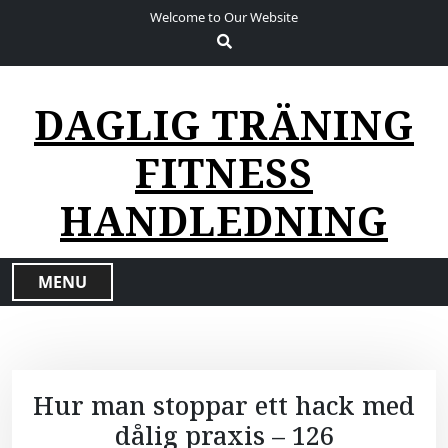
S
Welcome to Our Website
k
i
p
t
DAGLIG TRÄNING
o
c
FITNESS
o
n
HANDLEDNING
t
e
n
MENU
t
Hur man stoppar ett hack med
dålig praxis – 126