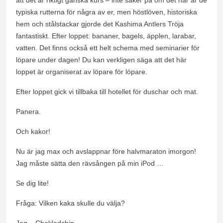
typiska rutterna för några av er, men höstlöven, historiska
hem och stålstackar gjorde det Kashima Antlers Tröja
fantastiskt. Efter loppet: bananer, bagels, äpplen, larabar,
vatten. Det finns också ett helt schema med seminarier för
löpare under dagen! Du kan verkligen säga att det här
loppet är organiserat av löpare för löpare.
Efter loppet gick vi tillbaka till hotellet för duschar och mat.
Panera.
Och kakor!
Nu är jag max och avslappnar före halvmaraton imorgon!
Jag måste sätta den rävsången på min iPod …
Se dig lite!
Fråga: Vilken kaka skulle du välja?
Jag – Chokladchip.