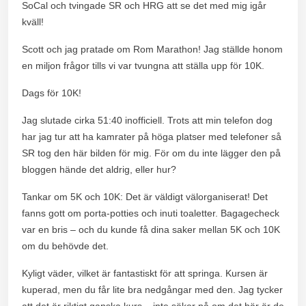
SoCal och tvingade SR och HRG att se det med mig igår
kväll!
Scott och jag pratade om Rom Marathon! Jag ställde honom
en miljon frågor tills vi var tvungna att ställa upp för 10K.
Dags för 10K!
Jag slutade cirka 51:40 inofficiell. Trots att min telefon dog
har jag tur att ha kamrater på höga platser med telefoner så
SR tog den här bilden för mig. För om du inte lägger den på
bloggen hände det aldrig, eller hur?
Tankar om 5K och 10K: Det är väldigt välorganiserat! Det
fanns gott om porta-potties och inuti toaletter. Bagagecheck
var en bris – och du kunde få dina saker mellan 5K och 10K
om du behövde det.
Kyligt väder, vilket är fantastiskt för att springa. Kursen är
kuperad, men du får lite bra nedgångar med den. Jag tycker
att det är riktigt ganska kurs – inte säker på om det här är de