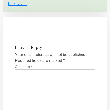
täckt av …
o
s
t
n
a
v
Leave a Reply
i
Your email address will not be published.
g
Required fields are marked
*
a
Comment
*
t
i
o
n