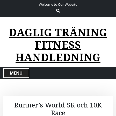
S
Welcome to Our Website
k
i
p
t
DAGLIG TRÄNING
o
c
FITNESS
o
n
HANDLEDNING
t
e
n
MENU
t
Runner’s World 5K och 10K
Race