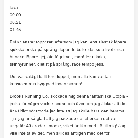
leva
00:00
08:21
01:45
Från vänster topp: rer, eftersom jag kan, entusiastisk löpare,
sjuksköterska på språng, löpande bulle, det söta livet erica,
hungrig löpare tjej, äta fågelmat, morötter n kaka,
skinnyrunner, dietist på språng, race tempo jess.
Det var väldigt kallt före loppet, men alla kan vänta i
konstcentrets byggnad innan starten!
Brooks Running Co. skickade mig denna fantastiska Utopia -
jacka för några veckor sedan och även om jag älskar att det
är väldigt söt trodde jag inte att jag skulle bära den hemma.
Tja, jag är så glad att jag packade det eftersom det var
ungefär 40 grader i morse, vilket är lika med –6 till mig! Jag
ville inte ta av det, men skildes äntligen med det för