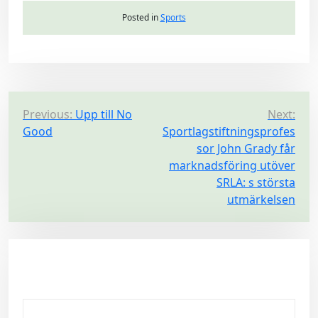
Posted in
Sports
P
Previous:
Upp till No
Next:
Good
Sportlagstiftningsprofes
o
sor John Grady får
s
marknadsföring utöver
t
SRLA: s största
n
utmärkelsen
a
v
i
g
a