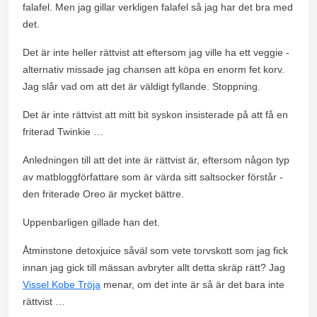
falafel. Men jag gillar verkligen falafel så jag har det bra med
det.
Det är inte heller rättvist att eftersom jag ville ha ett veggie -
alternativ missade jag chansen att köpa en enorm fet korv.
Jag slår vad om att det är väldigt fyllande. Stoppning.
Det är inte rättvist att mitt bit syskon insisterade på att få en
friterad Twinkie …
Anledningen till att det inte är rättvist är, eftersom någon typ
av matbloggförfattare som är värda sitt saltsocker förstår -
den friterade Oreo är mycket bättre.
Uppenbarligen gillade han det.
Åtminstone detoxjuice såväl som vete torvskott som jag fick
innan jag gick till mässan avbryter allt detta skräp rätt? Jag
Vissel Kobe Tröja
menar, om det inte är så är det bara inte
rättvist …