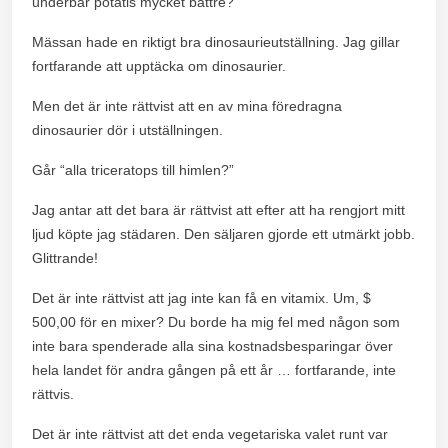
underbar potatis mycket bättre?
Mässan hade en riktigt bra dinosaurieutställning. Jag gillar
fortfarande att upptäcka om dinosaurier.
Men det är inte rättvist att en av mina föredragna
dinosaurier dör i utställningen.
Går “alla triceratops till himlen?”
Jag antar att det bara är rättvist att efter att ha rengjort mitt
ljud köpte jag städaren. Den säljaren gjorde ett utmärkt jobb.
Glittrande!
Det är inte rättvist att jag inte kan få en vitamix. Um, $
500,00 för en mixer? Du borde ha mig fel med någon som
inte bara spenderade alla sina kostnadsbesparingar över
hela landet för andra gången på ett år … fortfarande, inte
rättvis.
Det är inte rättvist att det enda vegetariska valet runt var